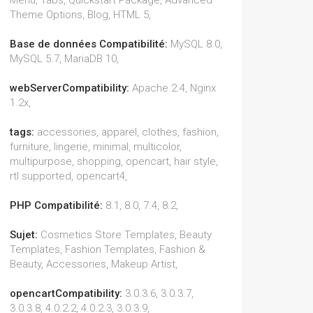
Menu, Tabs, Quickstart Package, Advanced
Theme Options, Blog, HTML 5,
Base de données Compatibilité:
MySQL 8.0,
MySQL 5.7, MariaDB 10,
webServerCompatibility:
Apache 2.4, Nginx
1.2x,
tags:
accessories, apparel, clothes, fashion,
furniture, lingerie, minimal, multicolor,
multipurpose, shopping, opencart, hair style,
rtl supported, opencart4,
PHP Compatibilité:
8.1, 8.0, 7.4, 8.2,
Sujet:
Cosmetics Store Templates, Beauty
Templates, Fashion Templates, Fashion &
Beauty, Accessories, Makeup Artist,
opencartCompatibility:
3.0.3.6, 3.0.3.7,
3.0.3.8, 4.0.2.2, 4.0.2.3, 3.0.3.9,