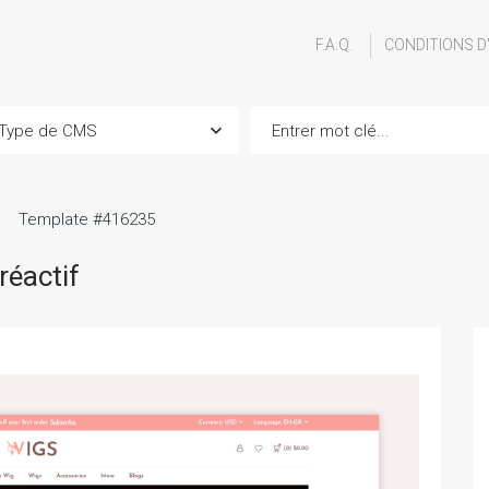
F.A.Q.
CONDITIONS D
Template #416235
réactif