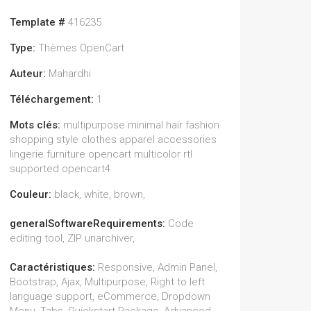
Template #
416235
Type:
Thèmes OpenCart
Auteur:
Mahardhi
Téléchargement:
1
Mots clés:
multipurpose minimal hair fashion
shopping style clothes apparel accessories
lingerie furniture opencart multicolor rtl
supported opencart4
Couleur:
black, white, brown,
generalSoftwareRequirements:
Code
editing tool, ZIP unarchiver,
Caractéristiques:
Responsive, Admin Panel,
Bootstrap, Ajax, Multipurpose, Right to left
language support, eCommerce, Dropdown