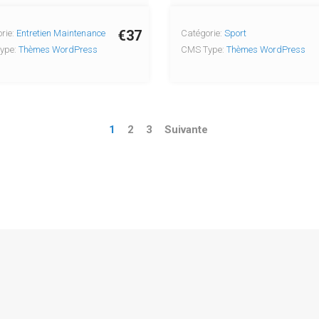
€37
rie:
Entretien Maintenance
Catégorie:
Sport
ype:
Thèmes WordPress
CMS Type:
Thèmes WordPress
1
2
3
Suivante
pyright © 2026 Copyright © 2004-2024 Templates.fr. Tous droits réserv